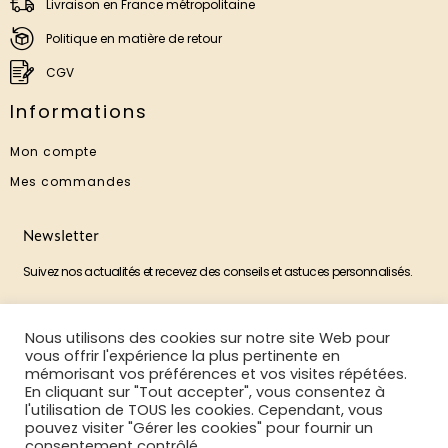
Livraison en France métropolitaine
Politique en matière de retour
CGV
Informations
Mon compte
Mes commandes
Newsletter
Suivez nos actualités et recevez des conseils et astuces personnalisés.
Nous utilisons des cookies sur notre site Web pour
M'ABONNER
vous offrir l'expérience la plus pertinente en
mémorisant vos préférences et vos visites répétées.
En cliquant sur "Tout accepter", vous consentez à
l'utilisation de TOUS les cookies. Cependant, vous
pouvez visiter "Gérer les cookies" pour fournir un
©2025 La Boutique Aux Poils
Mentions légales
consentement contrôlé.