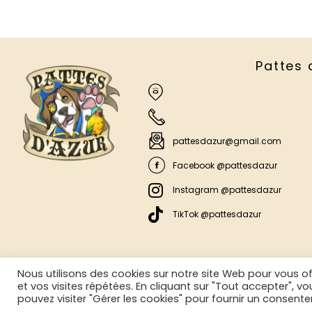
Pattes 
pattesdazur@gmail.com
Facebook @pattesdazur
Instagram @pattesdazur
TikTok @pattesdazur
Nous utilisons des cookies sur notre site Web pour vous of
et vos visites répétées. En cliquant sur "Tout accepter", v
©2025 La Boutique Aux Poils
Mentions légales
pouvez visiter "Gérer les cookies" pour fournir un consent