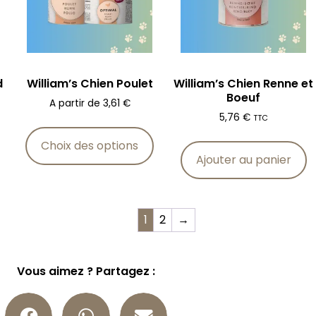
d
William’s Chien Poulet
William’s Chien Renne et
Boeuf
A partir de
3,61
€
5,76
€
TTC
Choix des options
Ajouter au panier
1
2
→
Vous aimez ? Partagez :