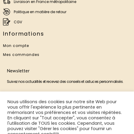
Livraison en France métropolitaine
Politique en matière de retour
CGV
Informations
Mon compte
Mes commandes
Newsletter
Suivez nos actualités et recevez des conseils et astuces personnalisés.
Nous utilisons des cookies sur notre site Web pour
M'ABONNER
vous offrir l'expérience la plus pertinente en
mémorisant vos préférences et vos visites répétées.
En cliquant sur "Tout accepter", vous consentez à
l'utilisation de TOUS les cookies. Cependant, vous
pouvez visiter "Gérer les cookies" pour fournir un
©2025 La Boutique Aux Poils
Mentions légales