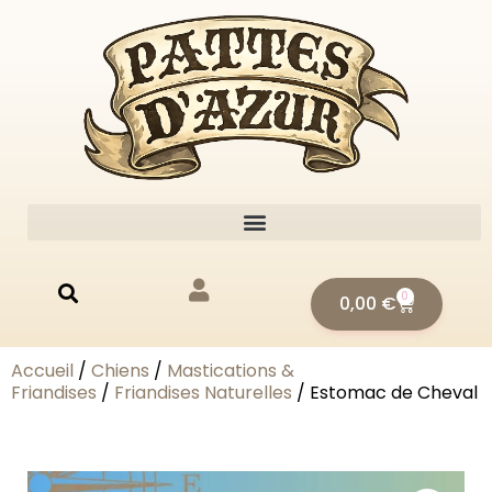
0
0,00
€
Accueil
/
Chiens
/
Mastications &
Friandises
/
Friandises Naturelles
/ Estomac de Cheval