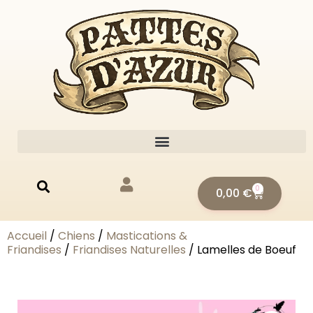
0
0,00
€
Accueil
/
Chiens
/
Mastications &
Friandises
/
Friandises Naturelles
/ Lamelles de Boeuf