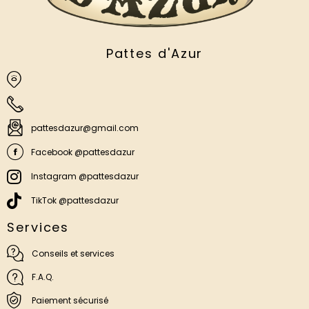
Pattes d'Azur
pattesdazur@gmail.com
Facebook @pattesdazur
Instagram @pattesdazur
TikTok @pattesdazur
Services
Conseils et services
F.A.Q.
Paiement sécurisé