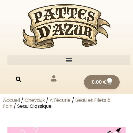
0
0,00
€
Accueil
/
Chevaux
/
A l'écurie
/
Seau et Filets à
Foin
/ Seau Classique