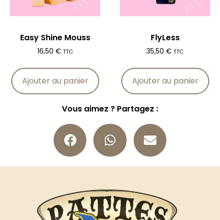
Easy Shine Mouss
FlyLess
16,50
€
35,50
€
TTC
TTC
Ajouter au panier
Ajouter au panier
Vous aimez ? Partagez :