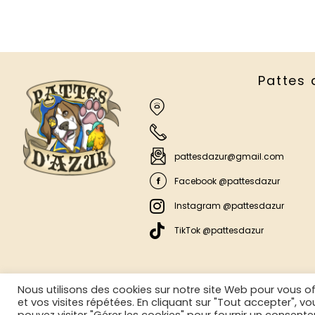
Pattes 
pattesdazur@gmail.com
Facebook @pattesdazur
Instagram @pattesdazur
TikTok @pattesdazur
Nous utilisons des cookies sur notre site Web pour vous of
et vos visites répétées. En cliquant sur "Tout accepter", v
©2025 La Boutique Aux Poils
Mentions légales