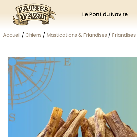
Le Pont du Navire
Accueil
/
Chiens
/
Mastications & Friandises
/
Friandises