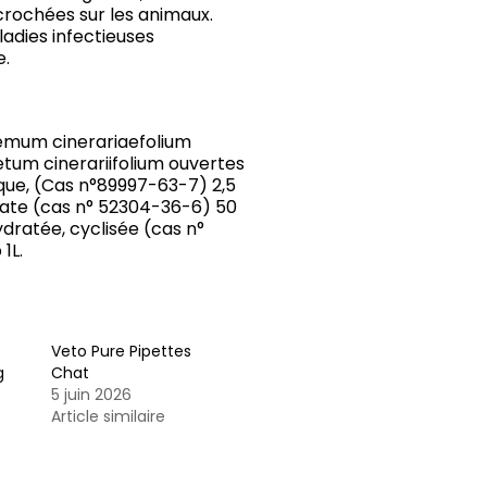
crochées sur les animaux.
ladies infectieuses
e.
emum cinerariaefolium
etum cinerariifolium ouvertes
que, (Cas n°89997-63-7) 2,5
nate (cas n° 52304-36-6) 50
ydratée, cyclisée (cas n°
1L.
Veto Pure Pipettes
g
Chat
5 juin 2026
Article similaire