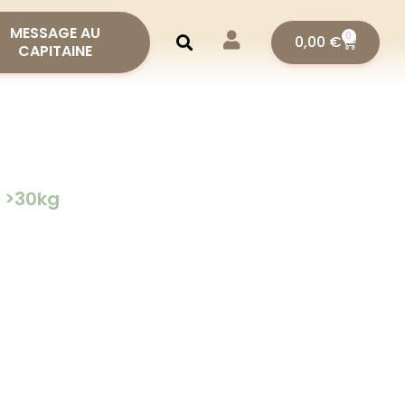
MESSAGE AU
0
0,00
€
CAPITAINE
t >30kg