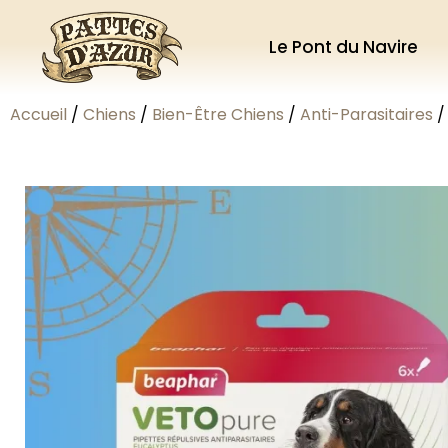
Le Pont du Navire
Accueil
/
Chiens
/
Bien-Être Chiens
/
Anti-Parasitaires
/