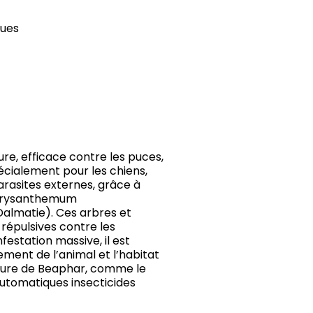
ques
, efficace contre les puces,
écialement pour les chiens,
rasites externes, grâce à
 Chrysanthemum
Dalmatie). Ces arbres et
répulsives contre les
nfestation massive, il est
ment de l’animal et l’habitat
pure de Beaphar, comme le
 automatiques insecticides