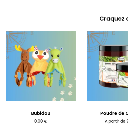
Craquez a
Bubidou
Poudre de 
8,08
€
A partir de