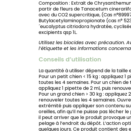
Composition : Extrait de Chrysanthemum
partir de fleurs de Tanacetum cinerarii
avec du CO2 supercritique, (Cas n°89997
Butylacetylaminopropionate (cas n° 523
´eucalyptus citriodora hydratée, cyclisé
excipients qsp 1L.
Utilisez les biocides avec précaution. Ava
l’étiquette et les informations concerna
Conseils d’utilisation
La quantité à utiliser dépend de la taille 
Pour un petit chien < 15 kg : appliquez 1 
toutes les 4 semaines. Pour un chien de 
appliquez 1 pipette de 2 ml, puis renouve
Pour un grand chien > 30 kg : appliquez 2
renouveler toutes les 4 semaines. Ouvr
extrémité puis appliquer son contenu sur
oreilles, afin qu’il ne puisse pas lécher le
il peut arriver que le produit provoque 
pelage à l’endroit du dépôt. L’action op
quelques jours. Ce produit contient des ex