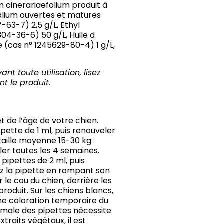
 cinerariaefolium produit à
folium ouvertes et matures
-63-7) 2,5 g/L, Ethyl
04-36-6) 50 g/L, Huile d
e (cas n° 1245629-80-4) 1 g/L,
nt toute utilisation, lisez
nt le produit.
et de l’âge de votre chien.
pipette de 1 ml, puis renouveler
taille moyenne 15-30 kg :
ler toutes les 4 semaines.
 pipettes de 2 ml, puis
ez la pipette en rompant son
 le cou du chien, derrière les
 produit. Sur les chiens blancs,
une coloration temporaire du
timale des pipettes nécessite
traits végétaux, il est