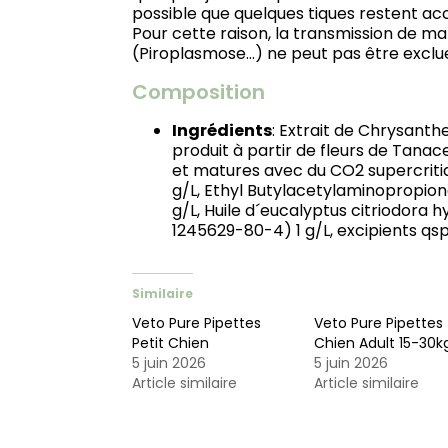
possible que quelques tiques restent ac
Pour cette raison, la transmission de ma
(Piroplasmose…) ne peut pas être exclu
Composition
Ingrédients
:
Extrait de Chrysanth
produit à partir de fleurs de Tanac
et matures avec du CO2 supercriti
g/L, Ethyl Butylacetylaminopropio
g/L, Huile d´eucalyptus citriodora h
1245629-80-4) 1 g/L, excipients qsp 
Similaire
Veto Pure Pipettes
Veto Pure Pipettes
Petit Chien
Chien Adult 15-30k
5 juin 2026
5 juin 2026
Article similaire
Article similaire