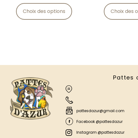
Choix des options
Choix des o
Pattes 
pattesdazur@gmail.com
Facebook @pattesdazur
Instagram @pattesdazur